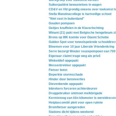
Werkgroep voor toekomst kerken
Suikerpatiënt bewusteloos in wagen
CD&V en Vld grondig oneens over toekomst 
Stella Matutinacollege is hartveilige school
"Niet vast in buitenland"
Gouden pompoen
Geitjes knuffelen in de Klaverlochting
Winant (21) pakt met Belgische hengelteam zi
Brons op WK komite voor Gianni Schotte
Gulden Spot voor toneelspelende schooldirec
Bloemen voor 10 jaar Liberale Vriendenkring
Serre bezorgt Wouter reuzepompoen van 700
Eigenaar claimt trage weg als privé
Winkeldief opgepakt
Messentrekker opgepakt
Fietser botst
Beperkte stormschade
Hinder door betonverlies
Dievenbende opgepakt
Inbrekers forceren achterdeuren
Druggebruiker ontmoet melkbrigade
Kermistoog van één kilometer is wereldrecor
Heiplascomité pleit voor open ruimte
Bromfietser aangereden
Stations dicht tijdens weekend