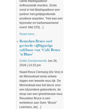
Gents Madrigaalkoor
enthousiaste reacties. Zonta
vond in het Madrigaalkoor een
partner met gelijkgestemde
positieve waarden. “Het was een
bijzonder en hartverwarmend
event. Met 225[…]
Read more...
Reuzeken Bruce eert
gevierde vijftigjarige
cafébaas van ‘Café Bruce
’n Blues’
Editie Dendermonde
Jun 26,
2026 | 14:33 pm
Naast Reus Clemang (De Vos) is
de Minnestraat sinds enkele
dagen een tweede reus rijk. De
Minnestraat was het decor voor
een bijzondere gebeurtenis: de
doop van een gloednieuwe reus.
Reuzeken Bruce is een
eerbetoon aan Sven “Bruce”
Leemans, de[…]