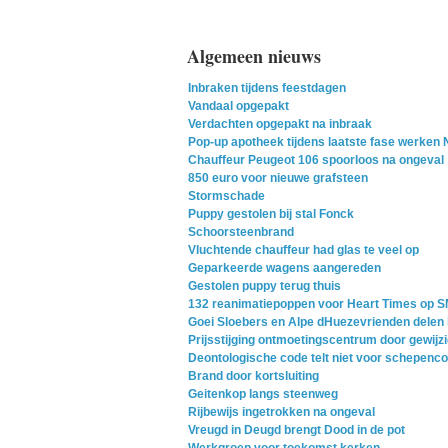
Algemeen nieuws
Inbraken tijdens feestdagen
Vandaal opgepakt
Verdachten opgepakt na inbraak
Pop-up apotheek tijdens laatste fase werken 
Chauffeur Peugeot 106 spoorloos na ongeval
850 euro voor nieuwe grafsteen
Stormschade
Puppy gestolen bij stal Fonck
Schoorsteenbrand
Vluchtende chauffeur had glas te veel op
Geparkeerde wagens aangereden
Gestolen puppy terug thuis
132 reanimatiepoppen voor Heart Times op 
Goei Sloebers en Alpe dHuezevrienden delen 
Prijsstijging ontmoetingscentrum door gewijzi
Deontologische code telt niet voor schepenco
Brand door kortsluiting
Geitenkop langs steenweg
Rijbewijs ingetrokken na ongeval
Vreugd in Deugd brengt Dood in de pot