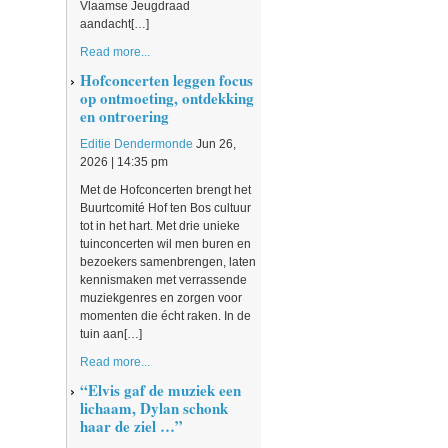
Vlaamse Jeugdraad
aandacht[…]
Read more...
Hofconcerten leggen focus
op ontmoeting, ontdekking
en ontroering
Editie Dendermonde
Jun 26,
2026 | 14:35 pm
Met de Hofconcerten brengt het
Buurtcomité Hof ten Bos cultuur
tot in het hart. Met drie unieke
tuinconcerten wil men buren en
bezoekers samenbrengen, laten
kennismaken met verrassende
muziekgenres en zorgen voor
momenten die écht raken. In de
tuin aan[…]
Read more...
“Elvis gaf de muziek een
lichaam, Dylan schonk
haar de ziel …”