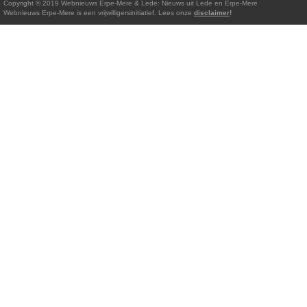
Copyright © 2019 Webnieuws Erpe-Mere & Lede: Nieuws uit Lede en Erpe-Mere
Webnieuws Erpe-Mere is een vrijwilligersinitiatief. Lees onze
disclaimer
!