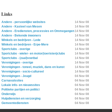
Links
Andere - persoonlijke websites
14 Nov 08
Andere - Kasteel van Mesen
14 Nov 08
Andere - Erediensten, processies en Ommegangen
14 Nov 08
Andere - Bekende inwoners
14 Nov 08
Winkels en bedrijven - Lede
14 Nov 08
Winkels en bedrijven - Erpe-Mere
14 Nov 08
Sportclubs - overige
14 Nov 08
Sportclubs - wieler- en motor(toeristen)clubs
14 Nov 08
Sportclubs - (zaal)voetbal
14 Nov 08
Verenigingen - overige
14 Nov 08
Verenigingen - toneel, muziek, dans en kunst
14 Nov 08
Verenigingen - socio-cultureel
14 Nov 08
Verenigingen - Jeugd
04 Nov 08
Carnavalssites
04 Nov 08
Lokale info- en nieuwssites
04 Nov 08
Politieke partijen en politici
04 Nov 08
Onderwijs
04 Nov 08
Hulpdiensten en verzorging
04 Nov 08
Gemeentediensten
04 Nov 08