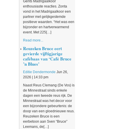
Gents Madrigaalkoor
enthousiaste reacties. Zonta
vond in het Madrigaalkoor een
partner met gelijkgestemde
positieve waarden. “Het was een
bijzonder en hartverwarmend
event. Met 225[…]
Read more...
Reuzeken Bruce eert
gevierde vijftigjarige
cafébaas van ‘Café Bruce
’n Blues’
Editie Dendermonde
Jun 26,
2026 | 14:33 pm
Naast Reus Clemang (De Vos) is
de Minnestraat sinds enkele
dagen een tweede reus rijk. De
Minnestraat was het decor voor
een bijzondere gebeurtenis: de
doop van een gloednieuwe reus.
Reuzeken Bruce is een
eerbetoon aan Sven “Bruce”
Leemans, de[…]