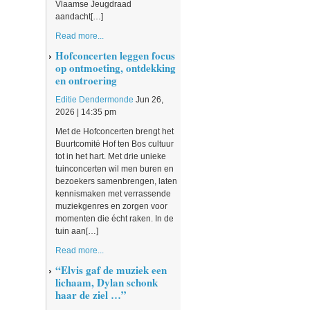
Vlaamse Jeugdraad
aandacht[…]
Read more...
Hofconcerten leggen focus
op ontmoeting, ontdekking
en ontroering
Editie Dendermonde
Jun 26,
2026 | 14:35 pm
Met de Hofconcerten brengt het
Buurtcomité Hof ten Bos cultuur
tot in het hart. Met drie unieke
tuinconcerten wil men buren en
bezoekers samenbrengen, laten
kennismaken met verrassende
muziekgenres en zorgen voor
momenten die écht raken. In de
tuin aan[…]
Read more...
“Elvis gaf de muziek een
lichaam, Dylan schonk
haar de ziel …”