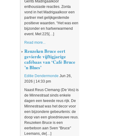
Gents Madrigaalkoor
enthousiaste reacties. Zonta
vond in het Madrigaalkoor een
partner met gelijkgestemde
positieve waarden. “Het was een
bijzonder en hartverwarmend
event. Met 225[…]
Read more...
Reuzeken Bruce eert
gevierde vijftigjarige
cafébaas van ‘Café Bruce
’n Blues’
Editie Dendermonde
Jun 26,
2026 | 14:33 pm
Naast Reus Clemang (De Vos) is
de Minnestraat sinds enkele
dagen een tweede reus rijk. De
Minnestraat was het decor voor
een bijzondere gebeurtenis: de
doop van een gloednieuwe reus.
Reuzeken Bruce is een
eerbetoon aan Sven “Bruce”
Leemans, de[…]