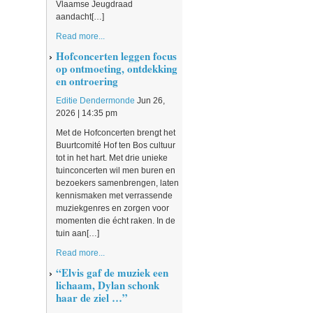
Vlaamse Jeugdraad
aandacht[…]
Read more...
Hofconcerten leggen focus
op ontmoeting, ontdekking
en ontroering
Editie Dendermonde
Jun 26,
2026 | 14:35 pm
Met de Hofconcerten brengt het
Buurtcomité Hof ten Bos cultuur
tot in het hart. Met drie unieke
tuinconcerten wil men buren en
bezoekers samenbrengen, laten
kennismaken met verrassende
muziekgenres en zorgen voor
momenten die écht raken. In de
tuin aan[…]
Read more...
“Elvis gaf de muziek een
lichaam, Dylan schonk
haar de ziel …”