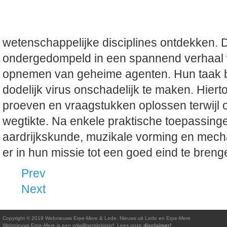
wetenschappelijke disciplines ontdekken. 
ondergedompeld in een spannend verhaal w
opnemen van geheime agenten. Hun taak be
dodelijk virus onschadelijk te maken. Hier
proeven en vraagstukken oplossen terwijl o
wegtikte. Na enkele praktische toepassing
aardrijkskunde, muzikale vorming en mech
er in hun missie tot een goed eind te bren
Prev
Next
Copyright © 2019 Webnieuws Erpe-Mere & Lede: Nieuws uit Lede en Erpe-Mere
Webnieuws Erpe-Mere is een vrijwilligersinitiatief. Lees onze
disclaimer
!